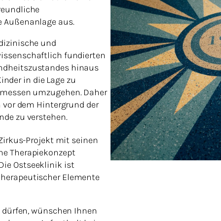
reundliche
e Außenanlage aus.
dizinische und
issenschaftlich fundierten
undheitszustandes hinaus
Kinder in die Lage zu
ngemessen umzugehen. Daher
n vor dem Hintergrund der
nde zu verstehen.
Zirkus-Projekt mit seinen
che Therapiekonzept
ie Ostseeklinik ist
therapeutischer Elemente
zu dürfen, wünschen Ihnen